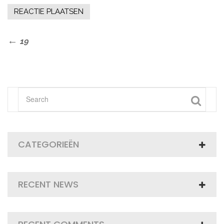
Bericht
Previous
19
Post
navigatie
CATEGORIEËN
RECENT NEWS