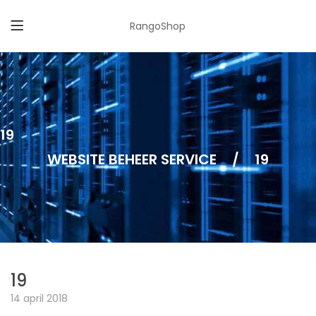
RangoShop
19
WEBSITE BEHEER SERVICE
/
19
19
14 april 2018