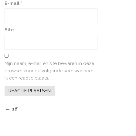
E-mail
*
Site
Mijn naam, e-mail en site bewaren in deze
browser voor de volgende keer wanneer
ik een reactie plaats.
Bericht
Previous
16
Post
navigatie