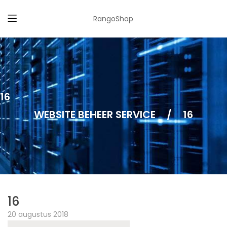
RangoShop
16
WEBSITE BEHEER SERVICE
/
16
16
20 augustus 2018