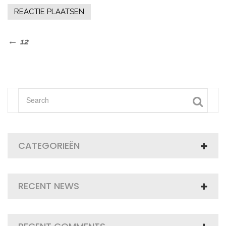
Bericht
Previous
12
Post
navigatie
CATEGORIEËN
RECENT NEWS