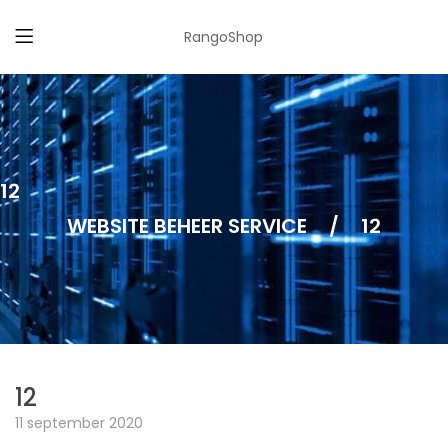
RangoShop
12
WEBSITE BEHEER SERVICE
/
12
12
11 september 2020