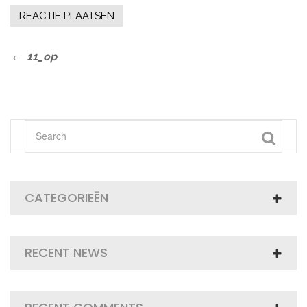
Bericht
Previous
11_op
Post
navigatie
CATEGORIEËN
RECENT NEWS