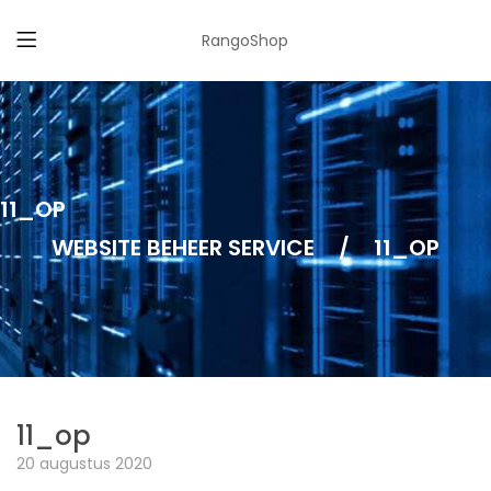
RangoShop
11_OP
WEBSITE BEHEER SERVICE
/
11_OP
11_op
20 augustus 2020