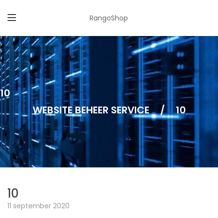
RangoShop
10
WEBSITE BEHEER SERVICE
/
10
10
11 september 2020