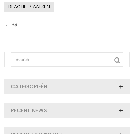
Bericht
Previous
10
Post
navigatie
CATEGORIEËN
RECENT NEWS