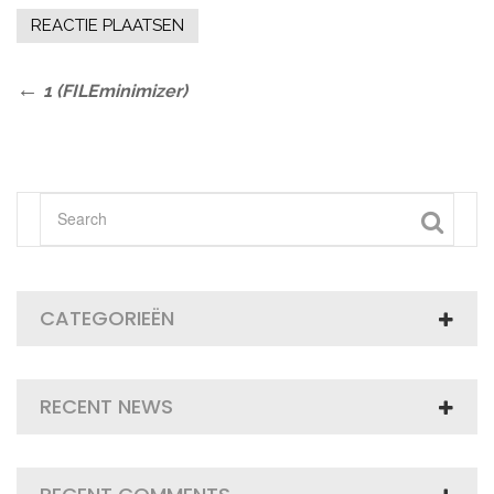
Bericht
Previous
1 (FILEminimizer)
Post
navigatie
CATEGORIEËN
RECENT NEWS